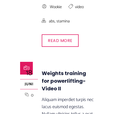
Wookie
video
,
abs
stamina
READ MORE
18
Weights training
for powerlifting-
JUNI
Video II
0
Aliquam imperdiet turpis nec
lacus euismod egestas.