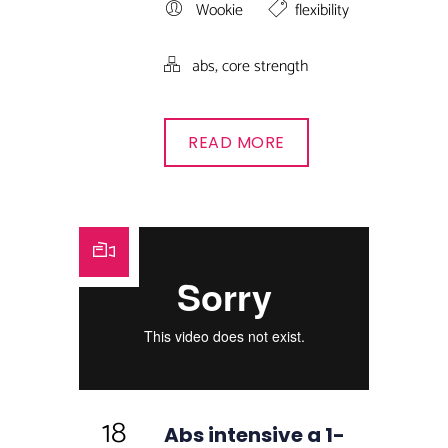
Wookie
flexibility
,
abs
core strength
READ MORE
18
Abs intensive a 1-