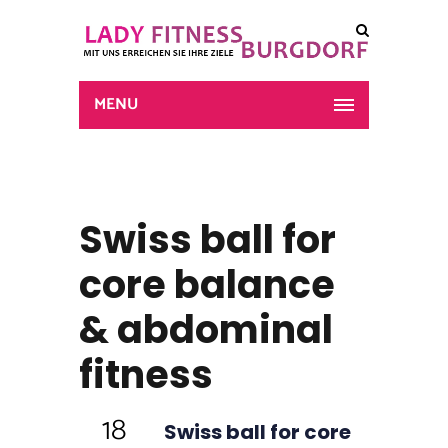
MENU
Swiss ball for
core balance
& abdominal
fitness
18
Swiss ball for core