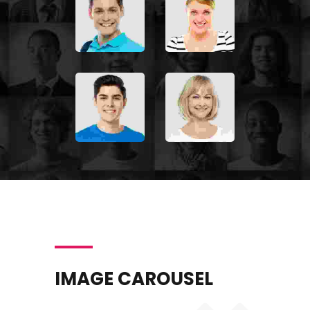
porttitor mauris sit amet orci.
Aenean dignissim pellentesque
felis. Morbi in sem quis dui
placerat ornare. Pellentesque
odio nisi, euismod in, pharetra
PETER JACKSON
Accounts Management Officer
Donec nec justo eget felis
facilisis fermentum. Aliquam
porttitor mauris sit amet orci.
Aenean dignissim pellentesque
felis. Morbi in sem quis dui
placerat ornare. Pellentesque
IMAGE CAROUSEL
odio nisi, euismod in, pharetra