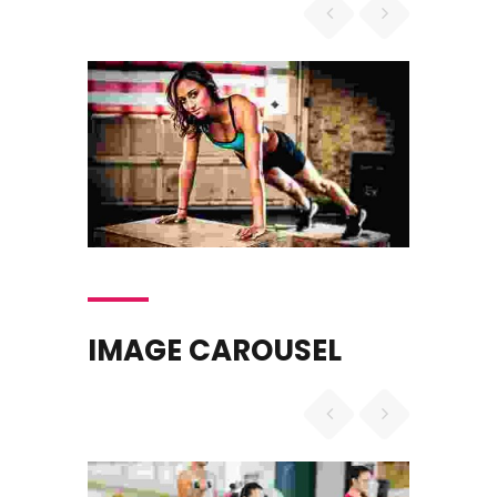
KIRAN JAMES
Accounts Management Officer
Donec nec justo eget felis
facilisis fermentum. Aliquam
porttitor mauris sit amet orci.
Aenean dignissim pellentesque
felis. Morbi in sem quis dui
placerat ornare. Pellentesque
odio nisi, euismod in, pharetra
IMAGE CAROUSEL
FINCY JEORGE
Company Executive Officer
Donec nec justo eget felis