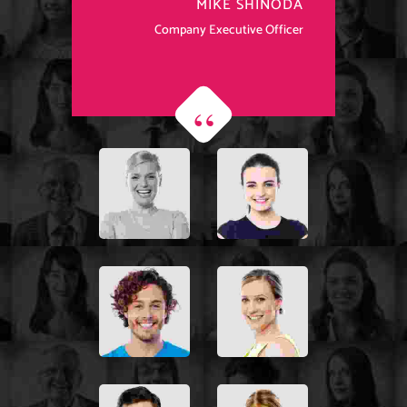
MIKE SHINODA
Company Executive Officer
Donec nec justo eget felis
facilisis fermentum. Aliquam
porttitor mauris sit amet orci.
Aenean dignissim pellentesque
felis. Morbi in sem quis dui
placerat ornare. Pellentesque
odio nisi, euismod in, pharetra
JOHN MILLER
Media Marketing Analyst
Donec nec justo eget felis
facilisis fermentum. Aliquam