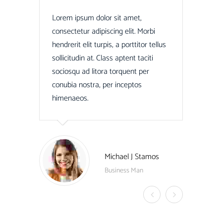
Lorem ipsum dolor sit amet,
Lore
consectetur adipiscing elit. Morbi
conse
hendrerit elit turpis, a porttitor tellus
hendr
sollicitudin at. Class aptent taciti
solli
sociosqu ad litora torquent per
socio
conubia nostra, per inceptos
conub
himenaeos.
hime
Michael J Stamos
Business Man