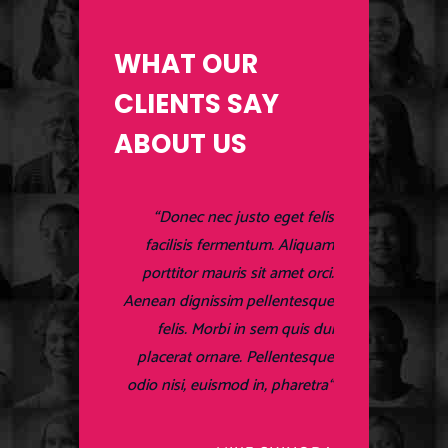
WHAT OUR
CLIENTS SAY
ABOUT US
Donec nec justo eget felis
facilisis fermentum. Aliquam
porttitor mauris sit amet orci.
Aenean dignissim pellentesque
felis. Morbi in sem quis dui
placerat ornare. Pellentesque
odio nisi, euismod in, pharetra