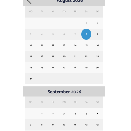
August
2026
MO
DI
MI
DO
FR
SA
SO
1
2
3
4
5
6
7
8
9
10
11
12
13
14
15
16
17
18
19
20
21
22
23
24
25
26
27
28
29
30
31
September
2026
MO
DI
MI
DO
FR
SA
SO
1
2
3
4
5
6
7
8
9
10
11
12
13